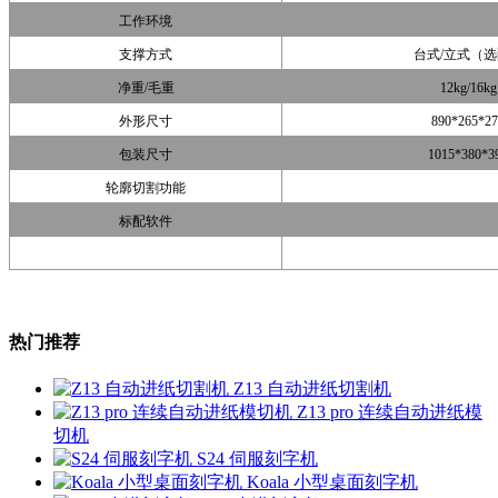
工作环境
支撑方式
台式/立式（
净重/毛重
12kg/16kg
外形尺寸
890*265*27
包装尺寸
1015*380*3
轮廓切割功能
标配软件
热门推荐
Z13 自动进纸切割机
Z13 pro 连续自动进纸模
切机
S24 伺服刻字机
Koala 小型桌面刻字机