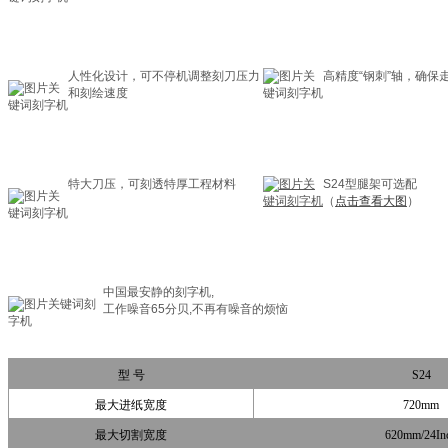
人性化设计，可不停机调整刻刀压力
高精度“钢刺”轴，确保
和刻绘速度
特大刀压，可刻透特厚工程材料
S24型腿架可选配
（
点击查看大图
）
中国最安静的刻字机,
工作噪音65分贝,不再有噪音的烦恼
型 号
S24
最大进纸宽度
720mm
最大切割宽度
620mm/24In