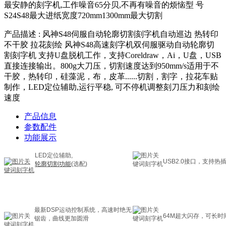
最安静的刻字机,工作噪音65分贝,不再有噪音的烦恼型 号
S24S48最大进纸宽度720mm1300mm最大切割
产品描述 : 风神S48伺服自动轮廓切割刻字机自动巡边 热转印
不干胶 拉花刻绘 风神S48高速刻字机双伺服驱动自动轮廓切
割刻字机 支持U盘脱机工作，支持Coreldraw，Ai，U盘，USB
直接连接输出。800g大刀压，切割速度达到950mm/s适用于不
干胶，热转印，硅藻泥，布，皮革......切割，割字，拉花车贴
制作，LED定位辅助,运行平稳, 可不停机调整刻刀压力和刻绘
速度
产品信息
参数配件
功能展示
LED定位辅助,
USB2.0接口，支持热
轮廓切割功能
(选配)
最新DSP运动控制系统，高速时绝无
64M超大闪存，可长时
锯齿，曲线更加圆滑