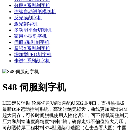
分段A系列刻字机
连续自动进纸模切机
反光膜刻字机
激光刻字机
多功能平台切割机
家用小型刻字机
伺服S系列刻字机
超强X系列刻字机
增加型PRO刻字机
步进C系列刻字机
S48 伺服刻字机
LED定位辅助,轮廓切割功能(选配)USB2.0接口，支持热插拔
最新DSP运动控制系统，高速时绝无锯齿，曲线更加圆滑64M
超大闪存，可长时间脱机使用人性化设计，可不停机调整刻刀
压力和刻绘速度高精度“钢刺”轴，确保走纸不偏位特大刀压，
可刻透特厚工程材料S24型腿架可选配（点击查看大图）中国