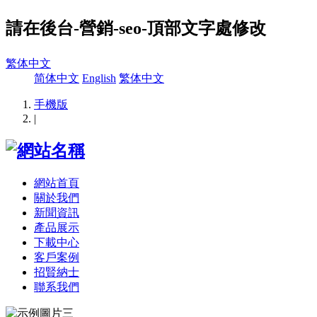
請在後台-營銷-seo-頂部文字處修改
繁体中文
简体中文
English
繁体中文
手機版
|
網站首頁
關於我們
新聞資訊
產品展示
下載中心
客戶案例
招賢納士
聯系我們