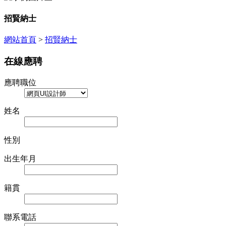
招賢納士
網站首頁
>
招賢納士
在線應聘
應聘職位
姓名
性別
出生年月
籍貫
聯系電話