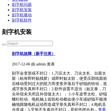
刻字机问题
刻字机安装
刻字机驱动
刻字机软件
刻字机安装
刻字机故障（新手注意）
2017-12-06
由 admin 发表
刻字会变形或不封口：1.刀压太大、刀尖太长、台面太
脏（粘有即时贴残胶）或即时贴太软，使受压部纸面前
后移动受到过大的阻力而变形并落后于砂辊的转动，造
成字形失真和不封口；2.软件设置不适当（如文泰，刀
尖补偿未关闭且补偿值太大）； 3.小车皮带太松、砂辊
螺钉松动、电机轴上齿轮松动都会使小车或砂辊不能准
确地跟随电机运动而造成字形失真和不封口；4.电机丢
步造成；5.字形不失真但不封口，是软件闭合补...
查看